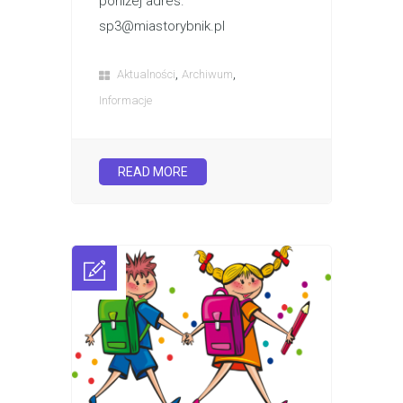
poniżej adres.
sp3@miastorybnik.pl
,
,
Aktualności
Archiwum
Informacje
READ MORE