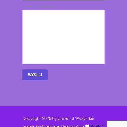
Treść wiadomości
Copyright 2026 by pcred.pl Wszystkie
prawa zastrzeżone.
Design With
PcRED