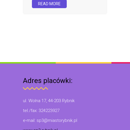
READ MORE
Adres placówki:
ul. Wolna 17, 44-203 Rybnik
tel./fax: 324223927
e-mail: sp3@miastorybnik.pl