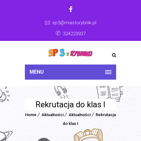
sp3@miastorybnik.pl
324223927
MENU
Rekrutacja do klas I
Home
Aktualności
Aktualności
Rekrutacja
do klas I