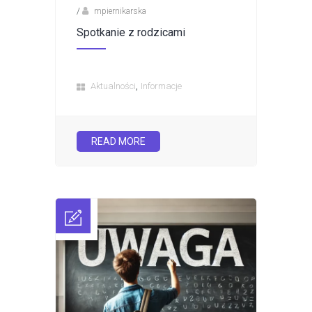
/
mpiernikarska
Spotkanie z rodzicami
,
Aktualności
Informacje
READ MORE