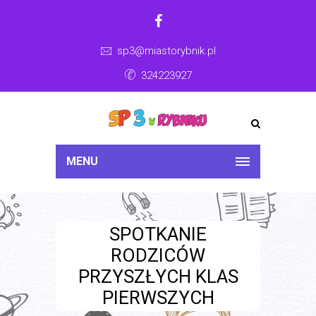
sp3@miastorybnik.pl
324223927
MENU
SPOTKANIE
RODZICÓW
PRZYSZŁYCH KLAS
PIERWSZYCH