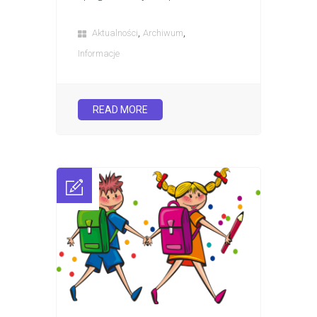
,
,
Aktualności
Archiwum
Informacje
READ MORE