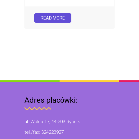
READ MORE
Adres placówki:
ul. Wolna 17, 44-203 Rybnik
tel./fax: 324223927