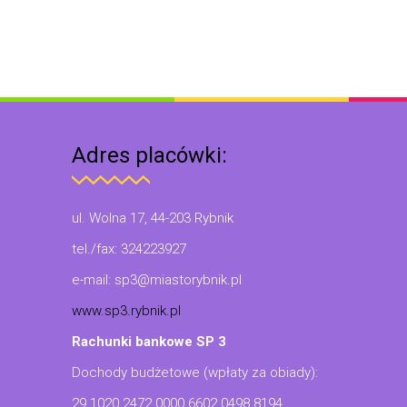
Adres placówki:
ul. Wolna 17, 44-203 Rybnik
tel./fax: 324223927
e-mail: sp3@miastorybnik.pl
www.sp3.rybnik.pl
Rachunki bankowe SP 3
Dochody budżetowe (wpłaty za obiady):
29 1020 2472 0000 6602 0498 8194