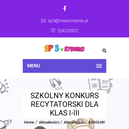
sp3@miastorybnik.pl
324223927
MENU
SZKOLNY KONKURS
RECYTATORSKI DLA
KLAS I-III
Home
Aktualności
Aktualności
SZKOLNY