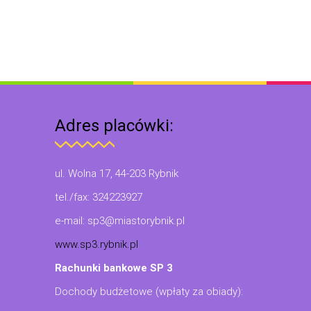
Adres placówki:
ul. Wolna 17, 44-203 Rybnik
tel./fax: 324223927
e-mail: sp3@miastorybnik.pl
www.sp3.rybnik.pl
Rachunki bankowe SP 3
Dochody budżetowe (wpłaty za obiady):