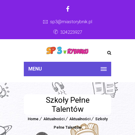
sp3@miastorybnik.pl
324223927
MENU
Szkoły Pełne
Talentów
Home
Aktualności
Aktualności
Szkoły
Pełne Talentów