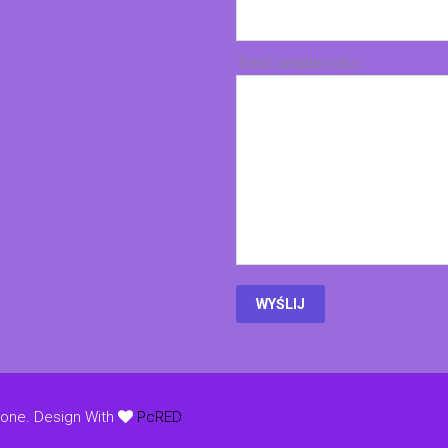
Treść wiadomości
żone.
Design With
PcRED