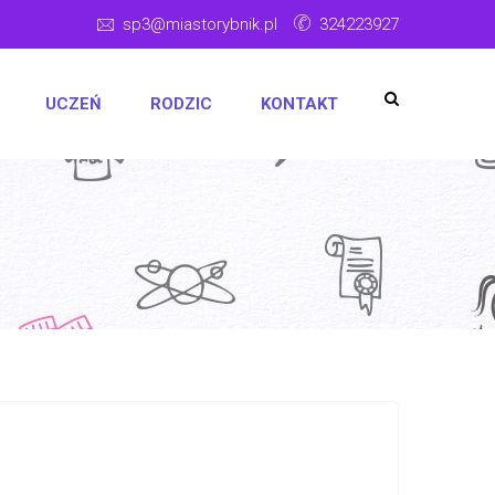
sp3@miastorybnik.pl
324223927
UCZEŃ
RODZIC
KONTAKT