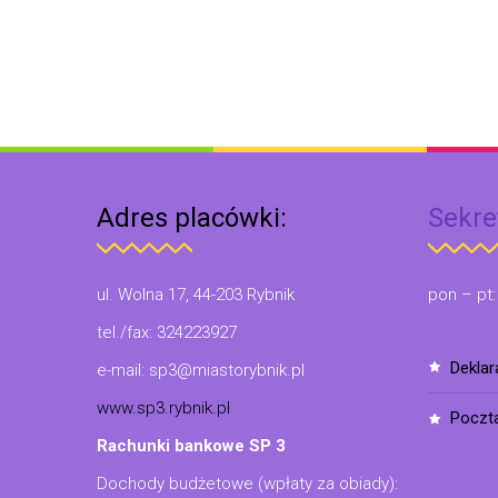
Adres placówki:
Sekre
ul. Wolna 17, 44-203 Rybnik
pon – pt:
tel./fax: 324223927
dekla
e-mail: sp3@miastorybnik.pl
www.sp3.rybnik.pl
poczt
Rachunki bankowe SP 3
Dochody budżetowe (wpłaty za obiady):