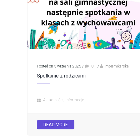
Posted on 3 września 2025
/
0
/
mpiernikarska
Spotkanie z rodzicami
,
Aktualności
Informacje
READ MORE