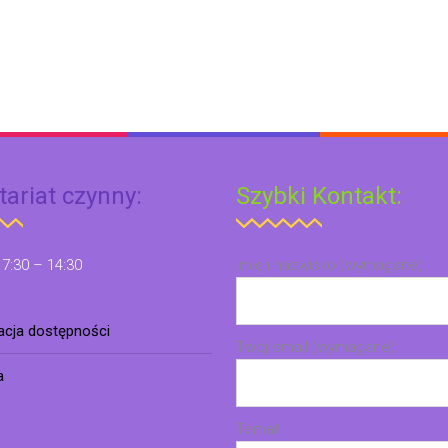
tariat czynny:
Szybki Kontakt:
 7:30 – 14:30
Imię i nazwisko (wymagane)
racja dostępności
Twój email (wymagane)
a
Temat