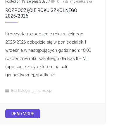
Posted on 19 sierpnia 2025
/
0
/
mpiernikarska
ROZPOCZĘCIE ROKU SZKOLNEGO
2025/2026
Uroczyste rozpoczęcie roku szkolnego
2025/2026 odbędzie się w poniedziałek 1
września w następujących godzinach: *8:00
rozpocznie roku szkolnego dla klas II – VIII
(spotkanie z dyrektorem na sali
gimnastycznej, spotkanie
,
Bez kategorii
Informacje
READ MORE