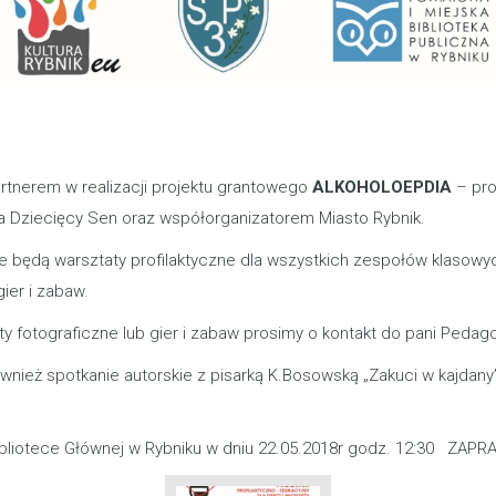
artnerem w realizacji projektu grantowego
ALKOHOLOEPDIA
– pro
a Dziecięcy Sen oraz współorganizatorem Miasto Rybnik.
 będą warsztaty profilaktyczne dla wszystkich zespołów klasowyc
ier i zabaw.
ty fotograficzne lub gier i zabaw prosimy o kontakt do pani Pedag
również spotkanie autorskie z pisarką K.Bosowską „Zakuci w kajda
Bibliotece Głównej w Rybniku w dniu 22.05.2018r godz. 12:30 ZAP