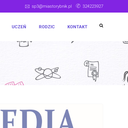
sp3@miastorybnik.pl
324223927
UCZEŃ
RODZIC
KONTAKT