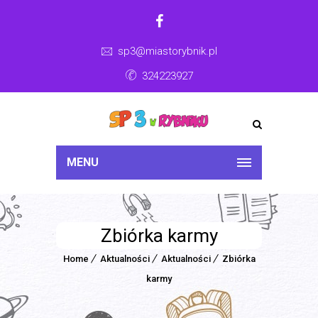
sp3@miastorybnik.pl
324223927
MENU
Zbiórka karmy
Home
Aktualności
Aktualności
Zbiórka
karmy