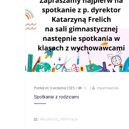
Posted on 3 września 2025
/
0
/
mpiernikarska
Spotkanie z rodzicami
,
Aktualności
Informacje