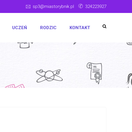
sp3@miastorybnik.pl
324223927
UCZEŃ
RODZIC
KONTAKT