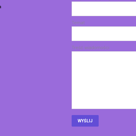
a
Temat
Treść wiadomości