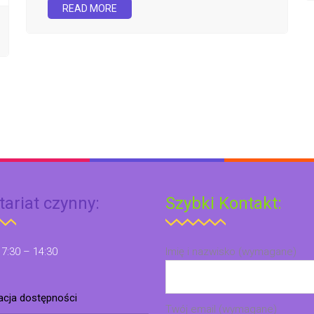
READ MORE
tariat czynny:
Szybki Kontakt:
 7:30 – 14:30
Imię i nazwisko (wymagane)
racja dostępności
Twój email (wymagane)