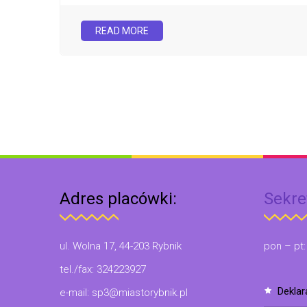
READ MORE
Adres placówki:
Sekre
ul. Wolna 17, 44-203 Rybnik
pon – pt:
tel./fax: 324223927
dekla
e-mail: sp3@miastorybnik.pl