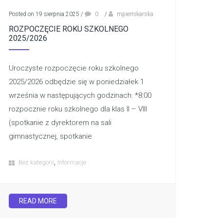
Posted on 19 sierpnia 2025
/
0
/
mpiernikarska
ROZPOCZĘCIE ROKU SZKOLNEGO
2025/2026
Uroczyste rozpoczęcie roku szkolnego
2025/2026 odbędzie się w poniedziałek 1
września w następujących godzinach: *8:00
rozpocznie roku szkolnego dla klas II – VIII
(spotkanie z dyrektorem na sali
gimnastycznej, spotkanie
,
Bez kategorii
Informacje
READ MORE