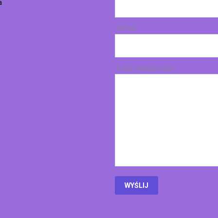
a
Temat
Treść wiadomości