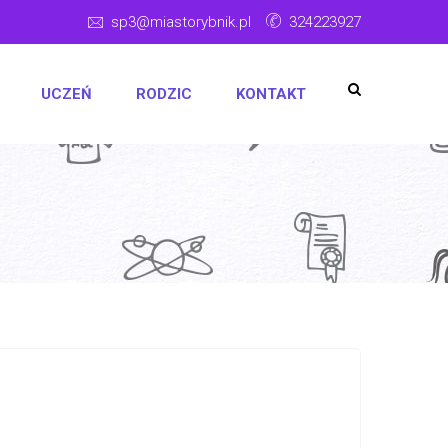
sp3@miastorybnik.pl
324223927
UCZEŃ
RODZIC
KONTAKT