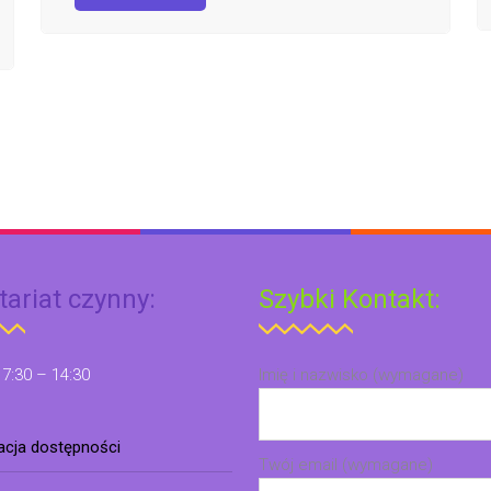
tariat czynny:
Szybki Kontakt:
 7:30 – 14:30
Imię i nazwisko (wymagane)
racja dostępności
Twój email (wymagane)