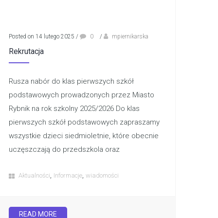
Posted on 14 lutego 2025
/
0
/
mpiernikarska
Rekrutacja
Rusza nabór do klas pierwszych szkół
podstawowych prowadzonych przez Miasto
Rybnik na rok szkolny 2025/2026 Do klas
pierwszych szkół podstawowych zapraszamy
wszystkie dzieci siedmioletnie, które obecnie
uczęszczają do przedszkola oraz
,
,
Aktualności
Informacje
wiadomości
READ MORE