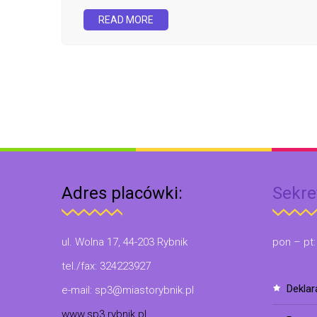
READ MORE
Adres placówki:
Sekre
ul. Wolna 17, 44-203 Rybnik
pon – pt:
tel./fax: 324223927
dekla
e-mail: sp3@miastorybnik.pl
www.sp3.rybnik.pl