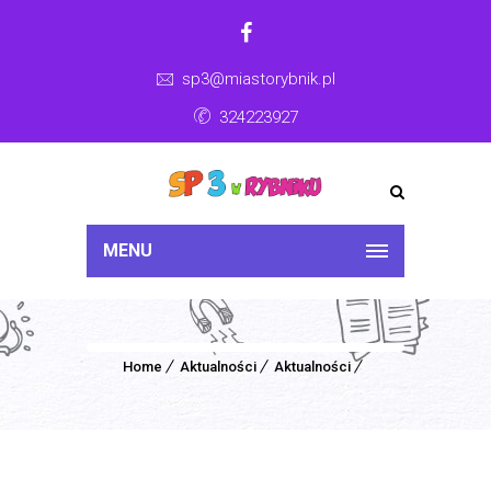
sp3@miastorybnik.pl
324223927
MENU
Home
Aktualności
Aktualności