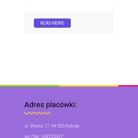
READ MORE
Adres placówki:
ul. Wolna 17, 44-203 Rybnik
tel./fax: 324223927