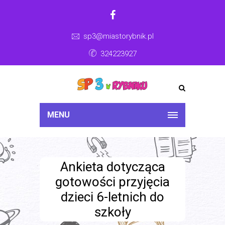
sp3@miastorybnik.pl
324223927
MENU
Ankieta dotycząca
gotowości przyjęcia
dzieci 6-letnich do
szkoły