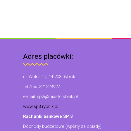
Adres placówki:
ul. Wolna 17, 44-203 Rybnik
tel./fax: 324223927
e-mail: sp3@miastorybnik.pl
www.sp3.rybnik.pl
Rachunki bankowe SP 3
Dochody budżetowe (wpłaty za obiady):