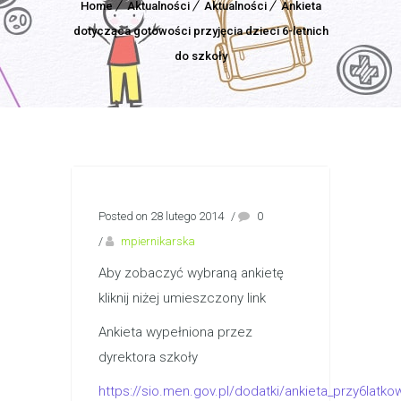
Home
Aktualności
Aktualności
Ankieta
dotycząca gotowości przyjęcia dzieci 6-letnich
do szkoły
Posted on 28 lutego 2014
/
0
/
mpiernikarska
Aby zobaczyć wybraną ankietę
kliknij niżej umieszczony link
Ankieta wypełniona przez
dyrektora szkoły
https://sio.men.gov.pl/dodatki/ankieta_przy6latk