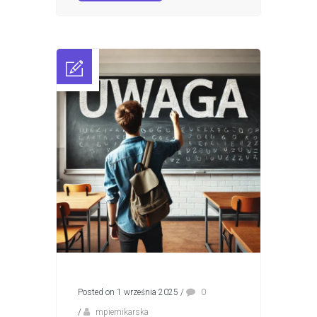
Posted on 1 września 2025
/
0
/
mpiernikarska