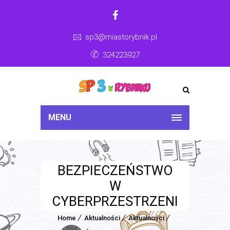
sp3@miastorybnik.pl
324223927
MENU
BEZPIECZEŃSTWO
W
CYBERPRZESTRZENI
Home
Aktualności
Aktualności