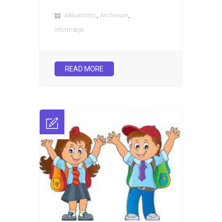
,
,
Aktualności
Archiwum
Informacje
READ MORE