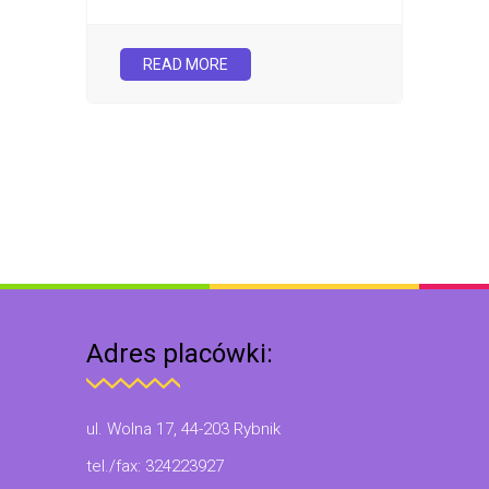
READ MORE
Adres placówki:
ul. Wolna 17, 44-203 Rybnik
tel./fax: 324223927