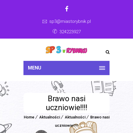
sp3@miastorybnik.pl
324223927
MENU
Brawo nasi
uczniowie!!!!
Home
Aktualności
Aktualności
Brawo nasi
uczniowie!!!!