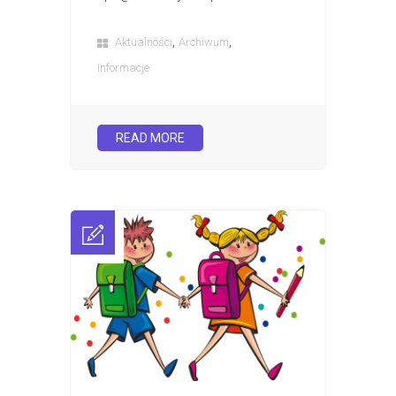
,
,
Aktualności
Archiwum
Informacje
READ MORE