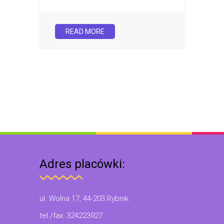
READ MORE
Adres placówki:
ul. Wolna 17, 44-203 Rybnik
tel./fax: 324223927