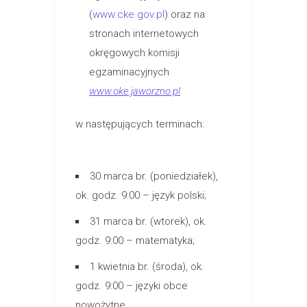
(
www.cke.gov.pl
) oraz na
stronach internetowych
okręgowych komisji
egzaminacyjnych
www.oke.jaworzno.pl
w następujących terminach:
30 marca br. (poniedziałek),
ok. godz. 9:00 – język polski;
31 marca br. (wtorek), ok.
godz. 9:00 – matematyka;
1 kwietnia br. (środa), ok.
godz. 9:00 – języki obce
nowożytne.