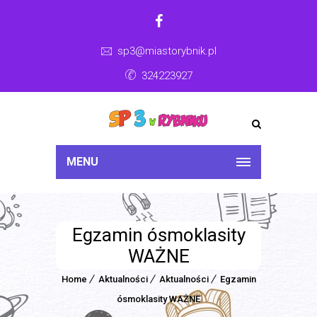
sp3@miastorybnik.pl
324223927
MENU
Egzamin ósmoklasity
WAŻNE
Home
Aktualności
Aktualności
Egzamin
ósmoklasity WAŻNE