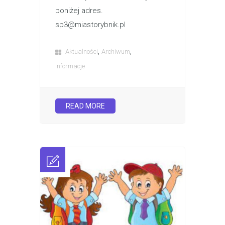
poniżej adres.
sp3@miastorybnik.pl
,
,
Aktualności
Archiwum
Informacje
READ MORE