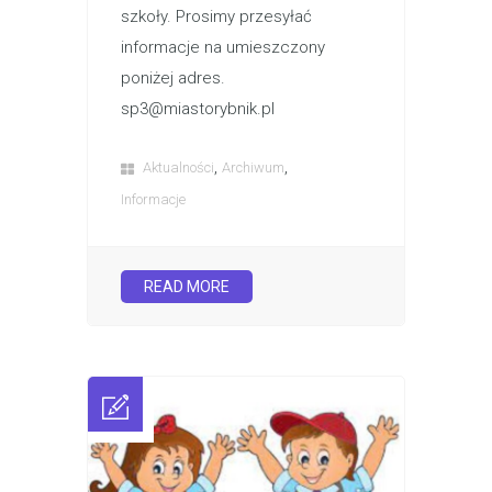
szkoły. Prosimy przesyłać
informacje na umieszczony
poniżej adres.
sp3@miastorybnik.pl
,
,
Aktualności
Archiwum
Informacje
READ MORE