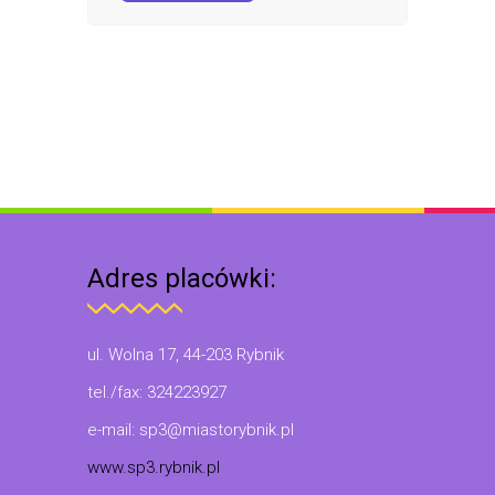
Adres placówki:
ul. Wolna 17, 44-203 Rybnik
tel./fax: 324223927
e-mail: sp3@miastorybnik.pl
www.sp3.rybnik.pl