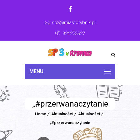
sp3@miastorybnik.pl
324223927
MENU
„#przerwanaczytanie
Home
Aktualności
Aktualności
„#przerwanaczytanie