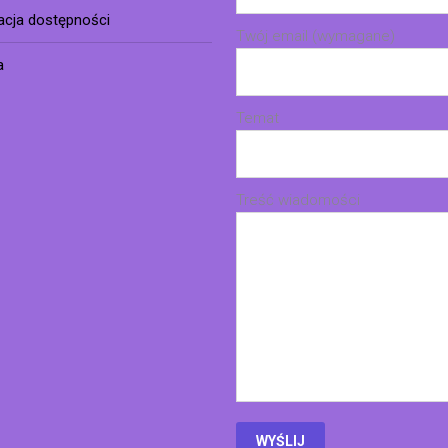
racja dostępności
Twój email (wymagane)
a
Temat
Treść wiadomości