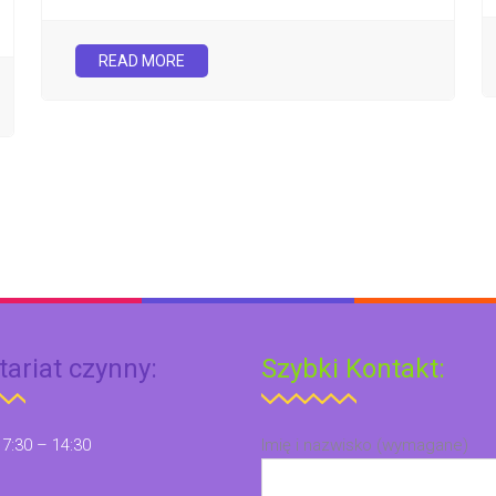
READ MORE
tariat czynny:
Szybki Kontakt:
 7:30 – 14:30
Imię i nazwisko (wymagane)