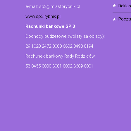
dekla
e-mail: sp3@miastorybnik.pl
www.sp3.rybnik.pl
poczt
Rachunki bankowe SP 3
Dochody budżetowe (wpłaty za obiady):
29 1020 2472 0000 6602 0498 8194
Rachunek bankowy Rady Rodziców:
53 8455 0000 3001 0002 3689 0001