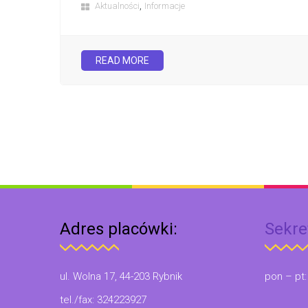
,
Aktualności
Informacje
READ MORE
Adres placówki:
Sekre
ul. Wolna 17, 44-203 Rybnik
pon – pt:
tel./fax: 324223927