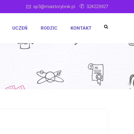
sp3@miastorybnik.pl
324223927
UCZEŃ
RODZIC
KONTAKT