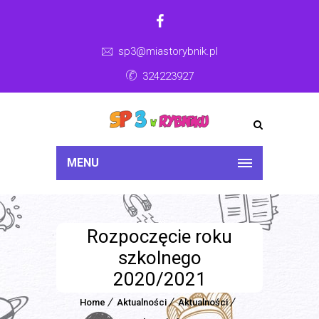
sp3@miastorybnik.pl
324223927
MENU
Rozpoczęcie roku
szkolnego
2020/2021
Home
Aktualności
Aktualności