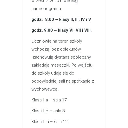
września 2020 r. według
harmonogramu:
godz. 8.00 – klasy II, III, IV i V
godz. 9.00 – klasy VI, VII i VIII.
Uczniowie na teren szkoły
wchodzą bez opiekunów,
zachowują dystans społeczny,
zakładają maseczki. Po wejściu
do szkoły udają się do
odpowiedniej sali na spotkanie z
wychowawcą.
Klasa II a – sala 17
Klasa II b – sala 8
Klasa III a – sala 12