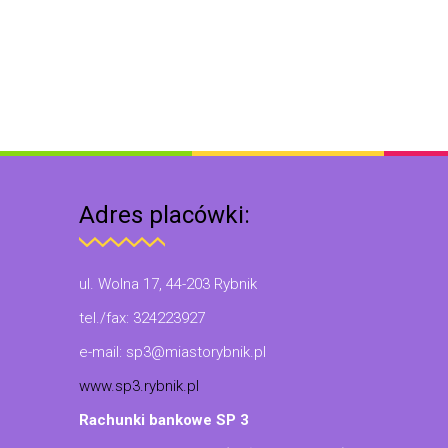
Adres placówki:
ul. Wolna 17, 44-203 Rybnik
tel./fax: 324223927
e-mail: sp3@miastorybnik.pl
www.sp3.rybnik.pl
Rachunki bankowe SP 3