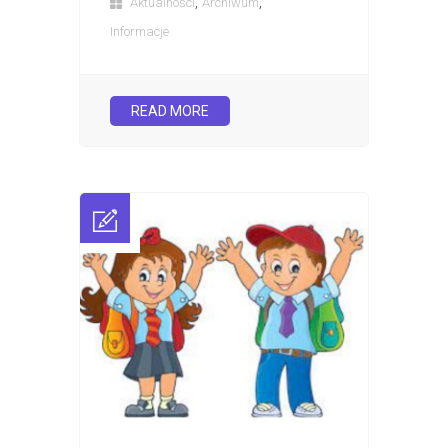
,
,
Aktualności
Archiwum
Informacje
READ MORE