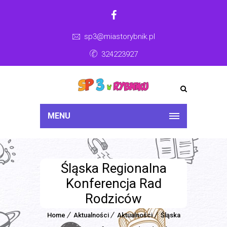
sp3@miastorybnik.pl
324223927
MENU
Śląska Regionalna
Konferencja Rad
Rodziców
Home
Aktualności
Aktualności
Śląska