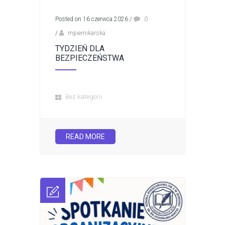
Posted on 16 czerwca 2026
/
0
/
mpiernikarska
TYDZIEŃ DLA
BEZPIECZEŃSTWA
Bez kategorii
READ MORE