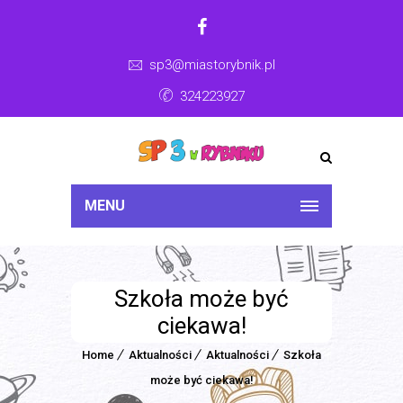
sp3@miastorybnik.pl
324223927
MENU
Szkoła może być
ciekawa!
Home
Aktualności
Aktualności
Szkoła
może być ciekawa!