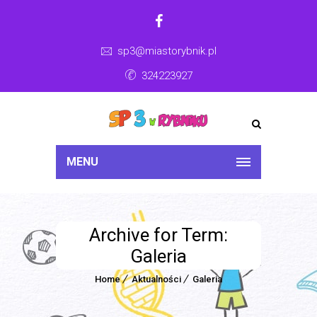
sp3@miastorybnik.pl
324223927
MENU
Archive for Term:
Galeria
Home
Aktualności
Galeria