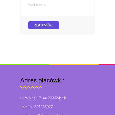
Wydarzenia
READ MORE
Adres placówki:
ul. Wolna 17, 44-203 Rybnik
tel./fax: 324223927