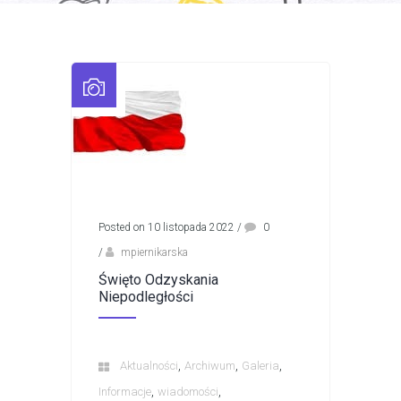
Posted on 10 listopada 2022
/
0
/
mpiernikarska
Święto Odzyskania
Niepodległości
,
,
,
Aktualności
Archiwum
Galeria
,
,
Informacje
wiadomości