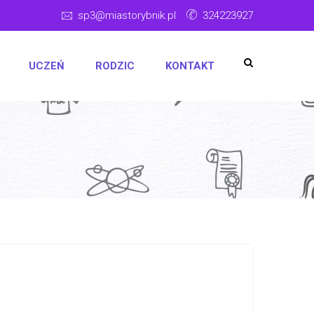
sp3@miastorybnik.pl
324223927
UCZEŃ
RODZIC
KONTAKT