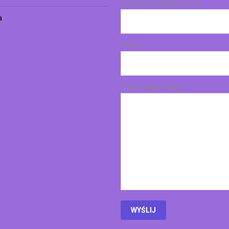
Twój email (wymagane)
a
Temat
Treść wiadomości