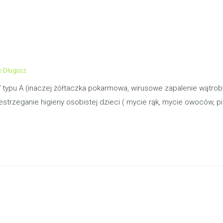
k-Długosz
ypu A (inaczej żółtaczka pokarmowa, wirusowe zapalenie wątroby
strzeganie higieny osobistej dzieci ( mycie rąk, mycie owoców, p