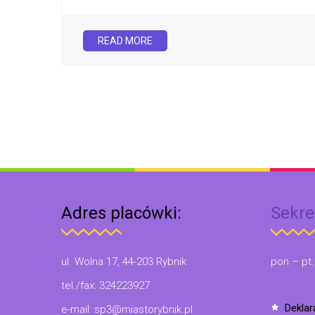
READ MORE
Adres placówki:
Sekre
ul. Wolna 17, 44-203 Rybnik
pon – pt:
tel./fax: 324223927
dekla
e-mail: sp3@miastorybnik.pl