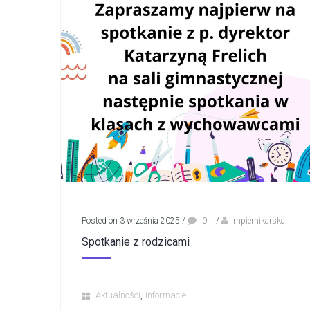
Posted on 3 września 2025
/
0
/
mpiernikarska
Spotkanie z rodzicami
,
Aktualności
Informacje