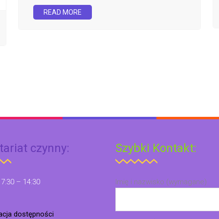
READ MORE
tariat czynny:
Szybki Kontakt:
 7:30 – 14:30
Imię i nazwisko (wymagane)
racja dostępności