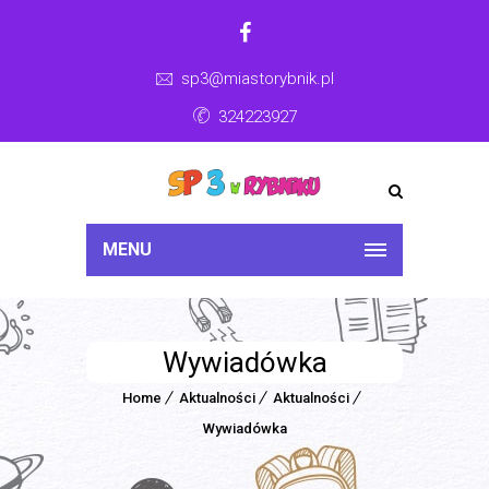
sp3@miastorybnik.pl
324223927
MENU
Wywiadówka
Home
Aktualności
Aktualności
Wywiadówka