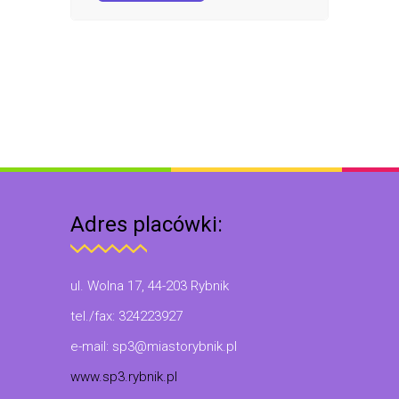
Adres placówki:
ul. Wolna 17, 44-203 Rybnik
tel./fax: 324223927
e-mail: sp3@miastorybnik.pl
www.sp3.rybnik.pl