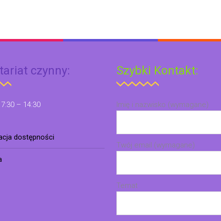
tariat czynny:
Szybki Kontakt:
 7:30 – 14:30
Imię i nazwisko (wymagane)
racja dostępności
Twój email (wymagane)
a
Temat