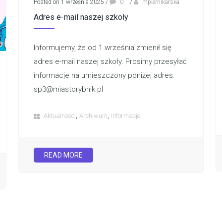
Posted on 1 września 2025
/
0
/
mpiernikarska
Adres e-mail naszej szkoły
Informujemy, że od 1 września zmienił się
adres e-mail naszej szkoły. Prosimy przesyłać
informacje na umieszczony poniżej adres.
sp3@miastorybnik.pl
,
,
Aktualności
Archiwum
Informacje
READ MORE