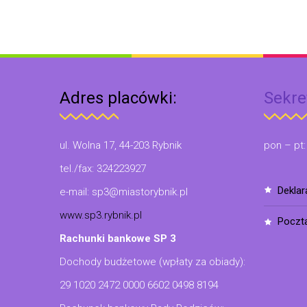
Adres placówki:
Sekre
ul. Wolna 17, 44-203 Rybnik
pon – pt:
tel./fax: 324223927
dekla
e-mail: sp3@miastorybnik.pl
www.sp3.rybnik.pl
poczt
Rachunki bankowe SP 3
Dochody budżetowe (wpłaty za obiady):
29 1020 2472 0000 6602 0498 8194