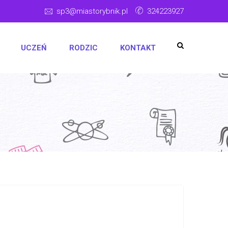
sp3@miastorybnik.pl
324223927
UCZEŃ
RODZIC
KONTAKT