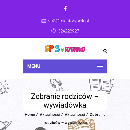
sp3@miastorybnik.pl
324223927
MENU
Zebranie rodziców –
wywiadówka
Home
Aktualności
Aktualności
Zebranie
rodziców – wywiadówka