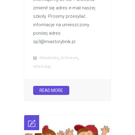
zmienił się adres e-mail naszej
szkoły. Prosimy przesyłać
informacje na umieszczony
poniżej adres.
sp3@miastorybnik.pl
,
,
Aktualności
Archiwum
Informacje
READ MORE