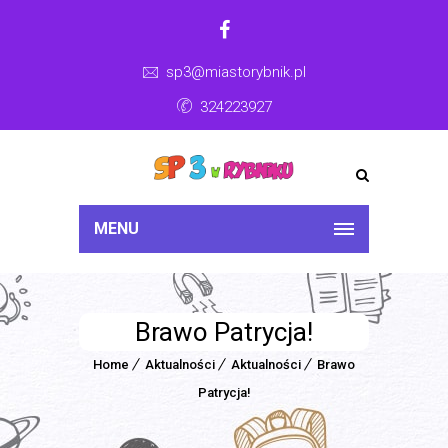
sp3@miastorybnik.pl
324223927
MENU
Brawo Patrycja!
Home
Aktualności
Aktualności
Brawo
Patrycja!