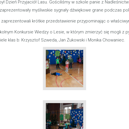
ył Dzień Przyjaciół Lasu. Gościliśmy w szkole panie z Nadleśnict
z zaprezentowały myśliwskie sygnały dźwiękowe grane podczas po
yk zaprezentowali krótkie przedstawienie przypominając o właściw
Szkolnym Konkursie Wiedzy o Lesie, w którym zmierzyć się mogli z p
ele klas b: Krzysztof Szweda, Jan Żukowski i Monika Chowaniec.