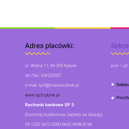
Adres placówki:
Sekre
ul. Wolna 17, 44-203 Rybnik
pon – pt:
tel./fax: 324223927
dekla
e-mail: sp3@miastorybnik.pl
www.sp3.rybnik.pl
poczt
Rachunki bankowe SP 3
Dochody budżetowe (wpłaty za obiady):
29 1020 2472 0000 6602 0498 8194