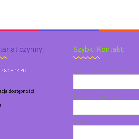
tariat czynny:
Szybki Kontakt:
 7:30 – 14:30
Imię i nazwisko (wymagane)
racja dostępności
Twój email (wymagane)
a
Temat