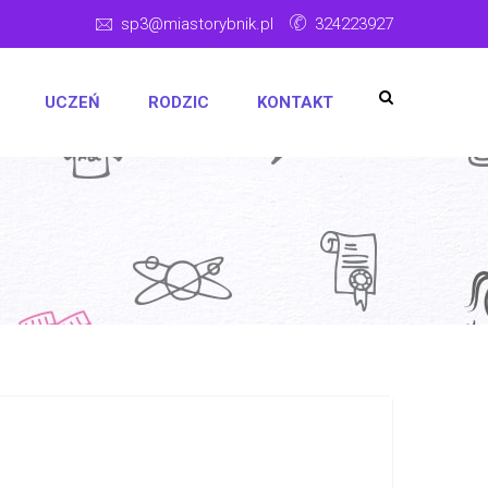
sp3@miastorybnik.pl
324223927
UCZEŃ
RODZIC
KONTAKT