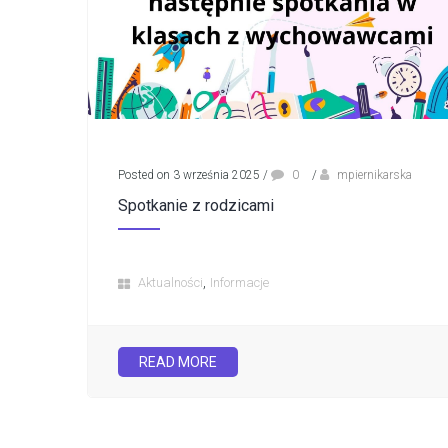
Posted on 3 września 2025
/
0
/
mpiernikarska
Spotkanie z rodzicami
,
Aktualności
Informacje
READ MORE