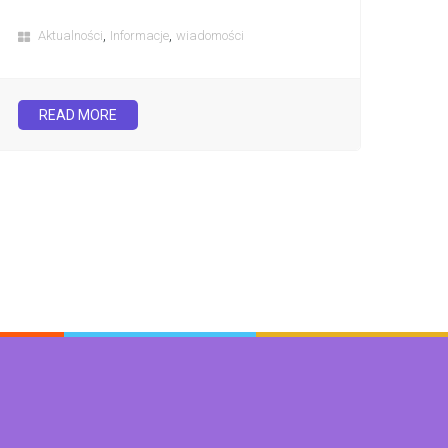
,
,
Aktualności
Informacje
wiadomości
READ MORE