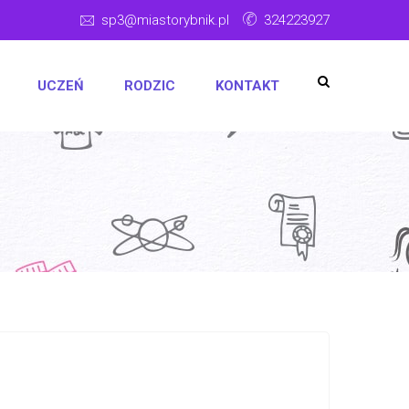
sp3@miastorybnik.pl
324223927
UCZEŃ
RODZIC
KONTAKT