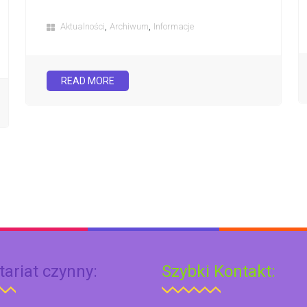
,
,
Aktualności
Archiwum
Informacje
READ MORE
tariat czynny:
Szybki Kontakt: