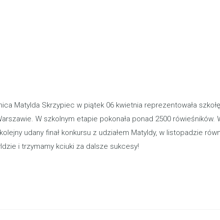
a Matylda Skrzypiec w piątek 06 kwietnia reprezentowała szkołę
zawie. W szkolnym etapie pokonała ponad 2500 rówieśników. W fina
kolejny udany finał konkursu z udziałem Matyldy, w listopadzie r
dzie i trzymamy kciuki za dalsze sukcesy!