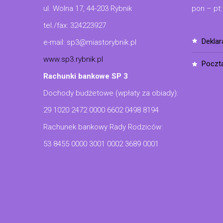
ul. Wolna 17, 44-203 Rybnik
pon – pt:
tel./fax: 324223927
dekla
e-mail: sp3@miastorybnik.pl
www.sp3.rybnik.pl
poczt
Rachunki bankowe SP 3
Dochody budżetowe (wpłaty za obiady):
29 1020 2472 0000 6602 0498 8194
Rachunek bankowy Rady Rodziców:
53 8455 0000 3001 0002 3689 0001