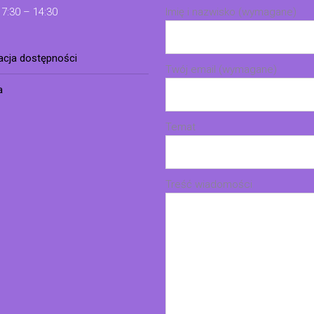
 7:30 – 14:30
Imię i nazwisko (wymagane)
racja dostępności
Twój email (wymagane)
a
Temat
Treść wiadomości