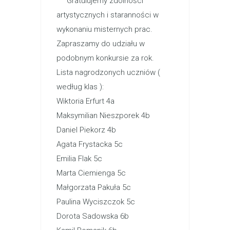
Gratulujemy zdolności
artystycznych i staranności w
wykonaniu misternych prac.
Zapraszamy do udziału w
podobnym konkursie za rok.
Lista nagrodzonych uczniów (
według klas ):
Wiktoria Erfurt 4a
Maksymilian Nieszporek 4b
Daniel Piekorz 4b
Agata Frystacka 5c
Emilia Flak 5c
Marta Ciemienga 5c
Małgorzata Pakuła 5c
Paulina Wyciszczok 5c
Dorota Sadowska 6b