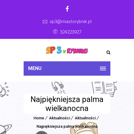
sp3@miastorybnik.pl
324223927
MENU
Najpiękniejsza palma
wielkanocna
Home
Aktualności
Aktualności
Najpiękniejsza palma wielkanocna