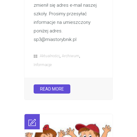
zmienił się adres e-mail naszej
szkoły. Prosimy przesyłać
informacje na umieszczony
poniżej adres.
sp3@miastorybnik.pl
,
,
Aktualności
Archiwum
Informacje
READ MORE