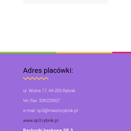
Adres placówki:
ul. Wolna 17, 44-203 Rybnik
tel./fax: 324223927
e-mail: sp3@miastorybnik.pl
www.sp3.rybnik.pl
Rachunki bankowe SP 3