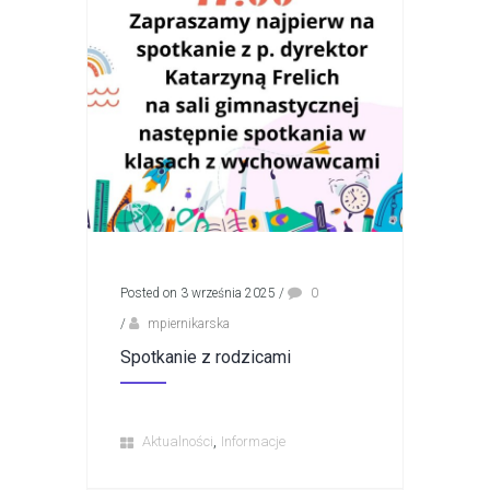
Posted on 3 września 2025
/
0
/
mpiernikarska
Spotkanie z rodzicami
,
Aktualności
Informacje