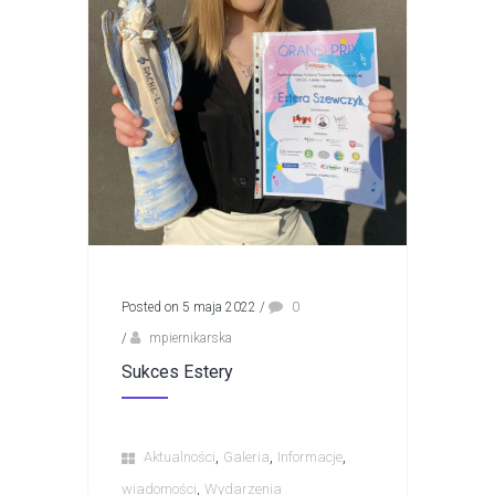
Posted on 5 maja 2022
/
0
/
mpiernikarska
Sukces Estery
,
,
,
Aktualności
Galeria
Informacje
,
wiadomości
Wydarzenia