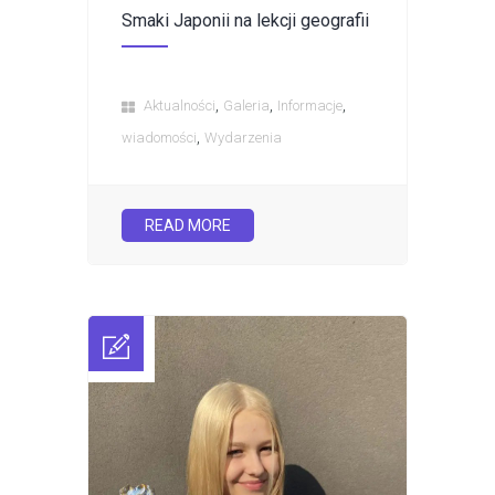
Smaki Japonii na lekcji geografii
,
,
,
Aktualności
Galeria
Informacje
,
wiadomości
Wydarzenia
READ MORE