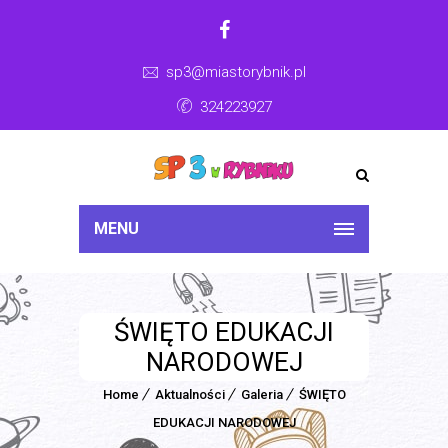
sp3@miastorybnik.pl
324223927
MENU
ŚWIĘTO EDUKACJI
NARODOWEJ
Home
Aktualności
Galeria
ŚWIĘTO
EDUKACJI NARODOWEJ