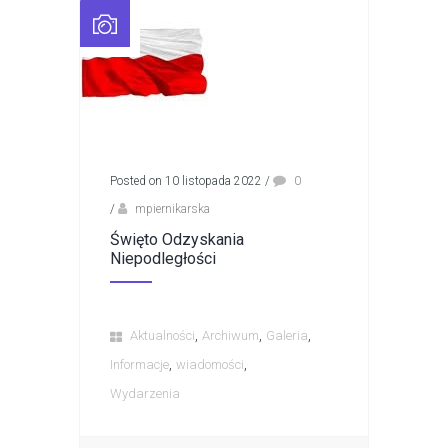
Posted on 10 listopada 2022
/
0
/
mpiernikarska
Święto Odzyskania
Niepodległości
,
,
,
Aktualności
Archiwum
Galeria
,
,
Informacje
wiadomości
Wydarzenia