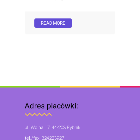
READ MORE
Adres placówki:
ul. Wolna 17, 44-203 Rybnik
tel./fax: 324223927