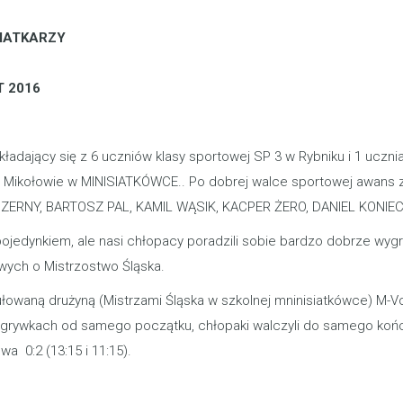
IATKARZY
T 2016
adający się z 6 uczniów klasy sportowej SP 3 w Rybniku i 1 uczni
w Mikołowie w MINISIATKÓWCE.. Po dobrej walce sportowej awans 
 CZERNY, BARTOSZ PAL, KAMIL WĄSIK, KACPER ŻERO, DANIEL KONIE
ojedynkiem, ale nasi chłopacy poradzili sobie bardzo dobrze wyg
owych o Mistrzostwo Śląska.
tytułowaną drużyną (Mistrzami Śląska w szkolnej mninisiatkówce) M
zgrywkach od samego początku, chłopaki walczyli do samego końc
 0:2 (13:15 i 11:15).