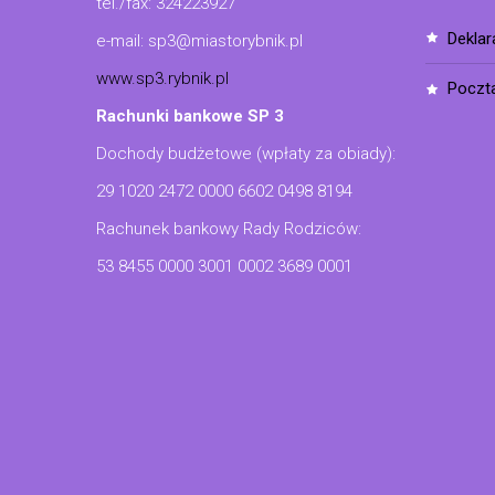
tel./fax: 324223927
dekla
e-mail: sp3@miastorybnik.pl
www.sp3.rybnik.pl
poczt
Rachunki bankowe SP 3
Dochody budżetowe (wpłaty za obiady):
29 1020 2472 0000 6602 0498 8194
Rachunek bankowy Rady Rodziców:
53 8455 0000 3001 0002 3689 0001