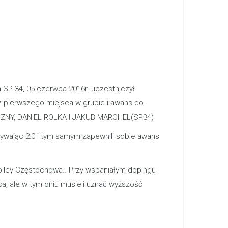
a SP 34, 05 czerwca 2016r. uczestniczył
z pierwszego miejsca w grupie i awans do
CZNY, DANIEL ROLKA I JAKUB MARCHEL(SP34)
rywając 2:0 i tym samym zapewnili sobie awans
-Volley Częstochowa.. Przy wspaniałym dopingu
a, ale w tym dniu musieli uznać wyższość