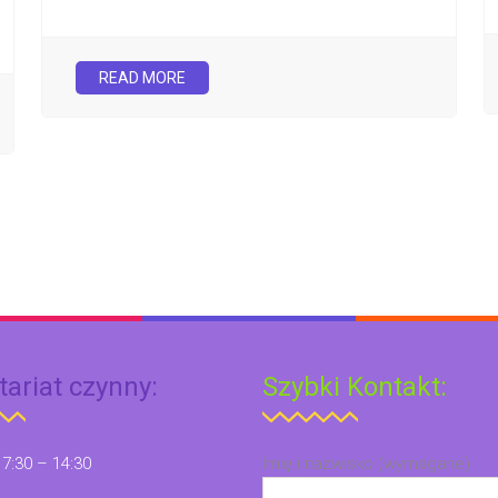
READ MORE
tariat czynny:
Szybki Kontakt:
 7:30 – 14:30
Imię i nazwisko (wymagane)