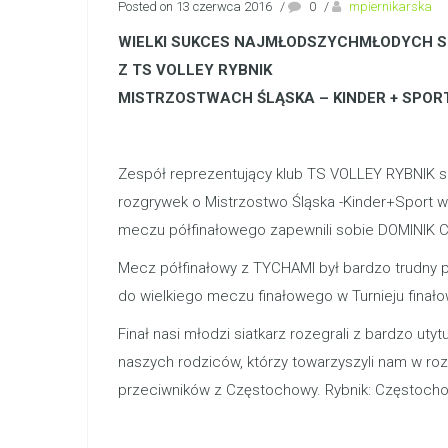
Posted on 13 czerwca 2016
/
0
/
mpiernikarska
WIELKI SUKCES NAJMŁODSZYCHMŁODYCH S
Z TS VOLLEY RYBNIK
MISTRZOSTWACH ŚLĄSKA – KINDER + SPOR
Zespół reprezentujący klub TS VOLLEY RYBNIK skł
rozgrywek o Mistrzostwo Śląska -Kinder+Sport 
meczu półfinałowego zapewnili sobie DOMINIK
Mecz półfinałowy z TYCHAMI był bardzo trudny p
do wielkiego meczu finałowego w Turnieju finał
Finał nasi młodzi siatkarz rozegrali z bardzo u
naszych rodziców, którzy towarzyszyli nam w ro
przeciwników z Częstochowy. Rybnik: Częstochowa