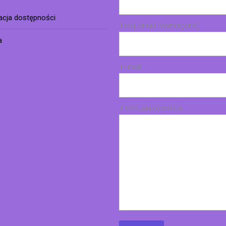
racja dostępności
Twój email (wymagane)
a
Temat
Treść wiadomości