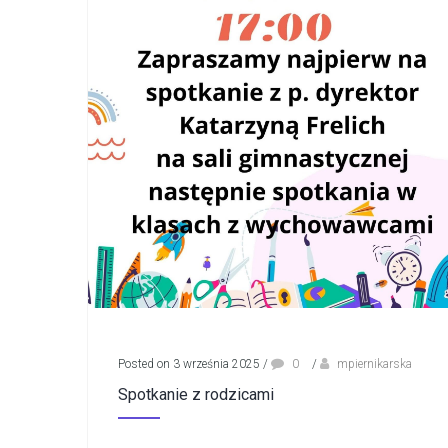
Posted on 3 września 2025
/
0
/
mpiernikarska
Spotkanie z rodzicami