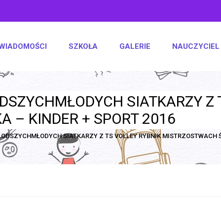
WIADOMOŚCI
SZKOŁA
GALERIE
NAUCZYCIEL
DSZYCHMŁODYCH SIATKARZY Z T
 – KINDER + SPORT 2016
ŁODSZYCHMŁODYCH SIATKARZY Z TS VOLLEY RYBNIK MISTRZOSTWACH ŚL