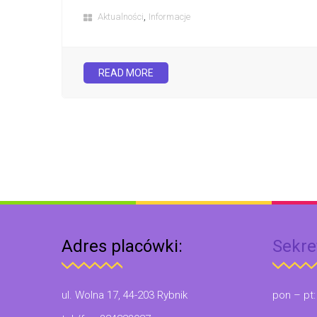
,
Aktualności
Informacje
READ MORE
Adres placówki:
Sekre
ul. Wolna 17, 44-203 Rybnik
pon – pt: