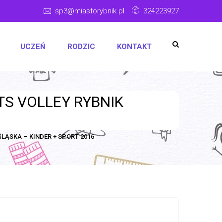
sp3@miastorybnik.pl
324223927
UCZEŃ
RODZIC
KONTAKT
S VOLLEY RYBNIK
ĄSKA – KINDER + SPORT 2016