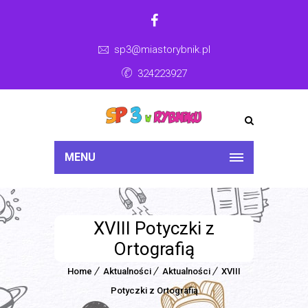
sp3@miastorybnik.pl
324223927
MENU
XVIII Potyczki z
Ortografią
Home
Aktualności
Aktualności
XVIII
Potyczki z Ortografią