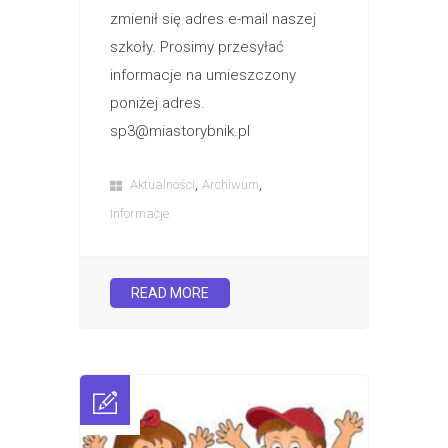
zmienił się adres e-mail naszej
szkoły. Prosimy przesyłać
informacje na umieszczony
poniżej adres.
sp3@miastorybnik.pl
,
,
Aktualności
Archiwum
Informacje
READ MORE